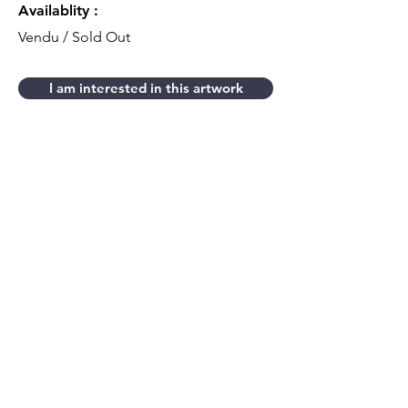
Availablity :
Vendu / Sold Out
I am interested in this artwork